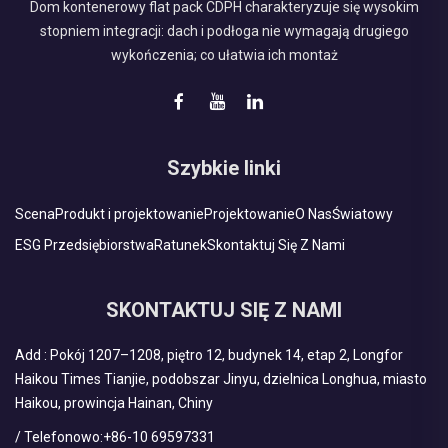
Dom kontenerowy flat pack CDPH charakteryzuje się wysokim
stopniem integracji: dach i podłoga nie wymagają drugiego
wykończenia; co ułatwia ich montaż
Szybkie linki
Scena
Produkt i projektowanie
Projektowanie
O Nas
Światowy
ESG Przedsiębiorstwa
Ratunek
Skontaktuj Się Z Nami
SKONTAKTUJ SIĘ Z NAMI
Add : Pokój 1207–1208, piętro 12, budynek 14, etap 2, Longfor
Haikou Times Tianjie, podobszar Jinyu, dzielnica Longhua, miasto
Haikou, prowincja Hainan, Chiny
/ Telefonowo:
+86-10 69597331