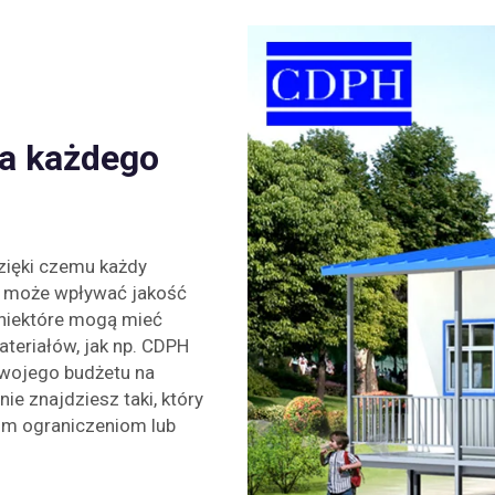
la każdego
zięki czemu każdy
t może wpływać jakość
 niektóre mogą mieć
teriałów, jak np. CDPH
twojego budżetu na
ie znajdziesz taki, który
kim ograniczeniom lub