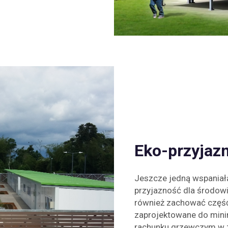
Eko-przyjazn
Jeszcze jedną wspaniałą
przyjazność dla środow
również zachować część
zaprojektowane do minim
rachunku grzewczym w z