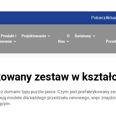
Pobierz
Aktua
Produkt i
Projektowanie
O
Światowy
towanie
Nas
Przed
owany zestaw w kształci
z domami typu puzzle-piece. Czym jest prefabrykowany ze
ieją modele dla każdego przedziału cenowego, więc znajdzi
jącym.