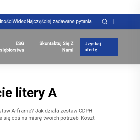
lności
Wideo
Najczęściej zadawane pytania
ESG
Skontaktuj Się Z
Uzyskaj
siębiorstwa
Nami
ofertę
e litery A
staw A-frame? Jak działa zestaw CDPH
e się coś na miarę twoich potrzeb. Koszt