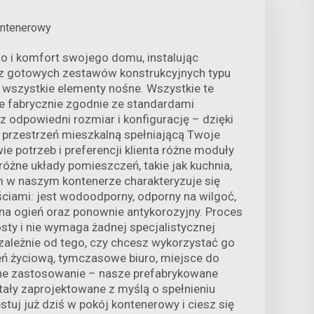
ntenerowy
 i komfort swojego domu, instalując
 z gotowych zestawów konstrukcyjnych typu
 wszystkie elementy nośne. Wszystkie te
e fabrycznie zgodnie ze standardami
 odpowiedni rozmiar i konfigurację – dzięki
przestrzeń mieszkalną spełniającą Twoje
 potrzeb i preferencji klienta różne moduły
óżne układy pomieszczeń, takie jak kuchnia,
om w naszym kontenerze charakteryzuje się
iami: jest wodoodporny, odporny na wilgoć,
 na ogień oraz ponownie antykorozyjny. Proces
osty i nie wymaga żadnej specjalistycznej
ezależnie od tego, czy chcesz wykorzystać go
eń życiową, tymczasowe biuro, miejsce do
ne zastosowanie – nasze prefabrykowane
ły zaprojektowane z myślą o spełnieniu
tuj już dziś w pokój kontenerowy i ciesz się