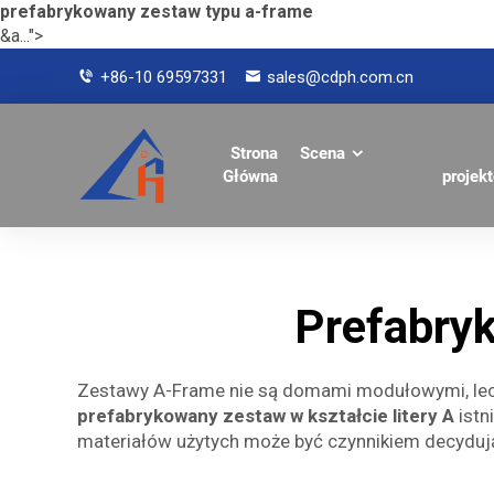
prefabrykowany zestaw typu a-frame
&a...">
+86-10 69597331
sales@cdph.com.cn
Strona
Scena
Główna
projek
Prefabryk
Zestawy A-Frame nie są domami modułowymi, lec
prefabrykowany zestaw w kształcie litery A
istn
materiałów użytych może być czynnikiem decydu