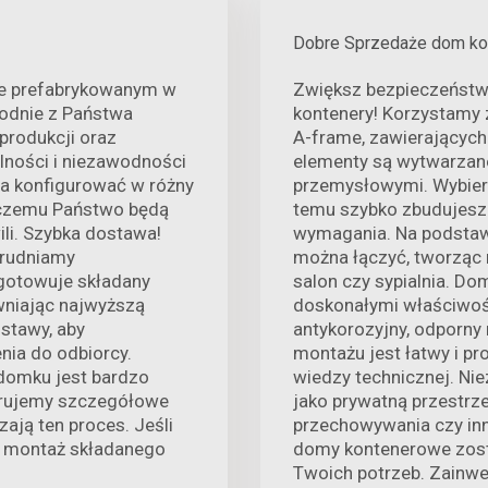
Dobre Sprzedaże dom ko
ie prefabrykowanym w
Zwiększ bezpieczeństwo
godnie z Państwa
kontenery! Korzystamy
produkcji oraz
A-frame, zawierających
lności i niezawodności
elementy są wytwarzan
a konfigurować w różny
przemysłowymi. Wybierz
i czemu Państwo będą
temu szybko zbudujesz 
ili. Szybka dostawa!
wymagania. Na podstawie
trudniamy
można łączyć, tworząc r
ygotowuje składany
salon czy sypialnia. D
wniając najwyższą
doskonałymi właściwośc
stawy, aby
antykorozyjny, odporny
ia do odbiorcy.
montażu jest łatwy i pr
 domku jest bardzo
wiedzy technicznej. Ni
ferujemy szczegółowe
jako prywatną przestrz
zają ten proces. Jeśli
przechowywania czy in
, montaż składanego
domy kontenerowe zosta
Twoich potrzeb. Zainwes