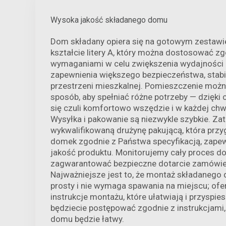
Wysoka jakość składanego domu
Dom składany opiera się na gotowym zestaw
kształcie litery A, który można dostosować z
wymaganiami w celu zwiększenia wydajności 
zapewnienia większego bezpieczeństwa, stabi
przestrzeni mieszkalnej. Pomieszczenie możn
sposób, aby spełniać różne potrzeby — dzięk
się czuli komfortowo wszędzie i w każdej chw
Wysyłka i pakowanie są niezwykle szybkie. Za
wykwalifikowaną drużynę pakującą, która prz
domek zgodnie z Państwa specyfikacją, zape
jakość produktu. Monitorujemy cały proces do
zagwarantować bezpieczne dotarcie zamówien
Najważniejsze jest to, że montaż składanego
prosty i nie wymaga spawania na miejscu; o
instrukcje montażu, które ułatwiają i przyspies
będziecie postępować zgodnie z instrukcjami
domu będzie łatwy.