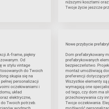
niższymi kosztami oraz
Twoje życie jeszcze pr
Nowe przybycie prefabr
cji A-frame, piękny
Dom prefabrykowany ma
lizowanym. Od
prefabrykowanych elem
w stylu vintage
bezpieczeństwo. Projek
ostosowanych do Twoich
montaż umożliwiają do
dong skupia się na
preferencji dotyczącyc
pełnej personalizacji
Wszystkie elementy są 
oimi oczekiwaniami i
wymagają one specjalis
domu, układ
od tego, czy dom ma słu
oraz elektryczne,
przechowywania czy in
do Twoich potrzeb.
Twoje oczekiwania. Ele
rociągów wodnych
możliwość personalizac