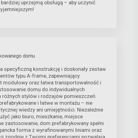
 bardziej uprzejmą obsługą – aby uczynić
zyjemniejszym!
ykowanego domu
 specyficzną konstrukcję i doskonały zestaw
entów typu A-frame, zapewniający
t modułowy oraz łatwa transportowalność i
stosowanie domu do indywidualnych
h różnych stylów i rodzajów pomieszczeń.
prefabrykowane i łatwe w montażu – nie
tycznej wiedzy ani umiejętności. Niezależnie
żyć jako biuro, mieszkanie, miejsce
ne zastosowanie, dom prefabrykowany spełni
gancka forma z wyrafinowanymi liniami oraz
ji zgodnie z Twoimi preferencjami pozwalają