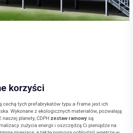
e korzyści
 cechą tych prefabrykatów typu a-frame jest ich
iska. Wykonane z ekologicznych materiałów, pozwalają
 naszej planety, CDPH
zestaw ramowy
są
alizacji zużycia energii i oszczędzą Ci pieniądze na
imne miesiące, a także pomogą ochłodzić wnętrze w