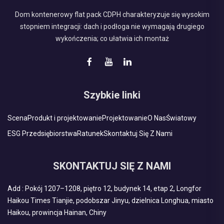
Dom kontenerowy flat pack CDPH charakteryzuje się wysokim
stopniem integracji: dach i podłoga nie wymagają drugiego
wykończenia; co ułatwia ich montaż
Szybkie linki
Scena
Produkt i projektowanie
Projektowanie
O Nas
Światowy
ESG Przedsiębiorstwa
Ratunek
Skontaktuj Się Z Nami
SKONTAKTUJ SIĘ Z NAMI
Add : Pokój 1207–1208, piętro 12, budynek 14, etap 2, Longfor
Haikou Times Tianjie, podobszar Jinyu, dzielnica Longhua, miasto
Haikou, prowincja Hainan, Chiny