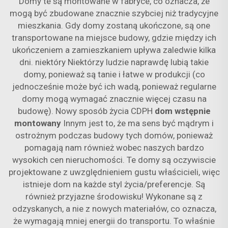
Domy te są montowane w fabryce, co oznacza, że
mogą być zbudowane znacznie szybciej niż tradycyjne
mieszkania. Gdy domy zostaną ukończone, są one
transportowane na miejsce budowy, gdzie między ich
ukończeniem a zamieszkaniem upływa zaledwie kilka
dni. niektóry Niektórzy ludzie naprawdę lubią takie
domy, ponieważ są tanie i łatwe w produkcji (co
jednocześnie może być ich wadą, ponieważ regularne
domy mogą wymagać znacznie więcej czasu na
budowę). Nowy sposób życia CDPH
dom wstępnie
montowany
Innym jest to, że ma sens być mądrym i
ostrożnym podczas budowy tych domów, ponieważ
pomagają nam również wobec naszych bardzo
wysokich cen nieruchomości. Te domy są oczywiscie
projektowane z uwzględnieniem gustu właścicieli, więc
istnieje dom na każde styl życia/preferencje. Są
również przyjazne środowisku! Wykonane są z
odzyskanych, a nie z nowych materiałów, co oznacza,
że wymagają mniej energii do transportu. To właśnie