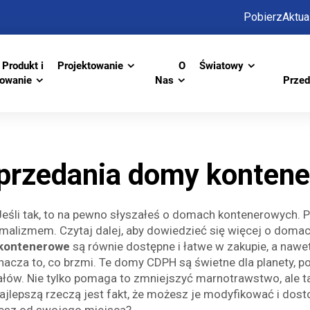
Pobierz
Aktua
Produkt i
Projektowanie
O
Światowy
towanie
Nas
Przed
przedania domy konten
Jeśli tak, to na pewno słyszałeś o domach kontenerowych. 
imalizmem. Czytaj dalej, aby dowiedzieć się więcej o dom
kontenerowe
są równie dostępne i łatwe w zakupie, a naw
za to, co brzmi. Te domy CDPH są świetne dla planety, po
ałów. Nie tylko pomaga to zmniejszyć marnotrawstwo, ale
najlepszą rzeczą jest fakt, że możesz je modyfikować i 