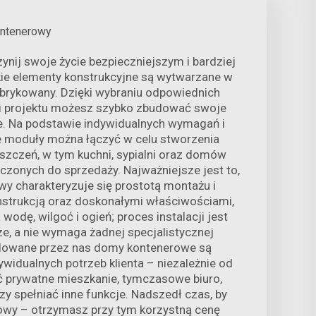
ntenerowy
nij swoje życie bezpieczniejszym i bardziej
e elementy konstrukcyjne są wytwarzane w
brykowany. Dzięki wybraniu odpowiednich
 i projektu możesz szybko zbudować swoje
e. Na podstawie indywidualnych wymagań i
ne moduły można łączyć w celu stworzenia
zczeń, w tym kuchni, sypialni oraz domów
zonych do sprzedaży. Najważniejsze jest to,
y charakteryzuje się prostotą montażu i
nstrukcją oraz doskonałymi właściwościami,
wodę, wilgoć i ogień; proces instalacji jest
ze, a nie wymaga żadnej specjalistycznej
udowane przez nas domy kontenerowe są
idualnych potrzeb klienta – niezależnie od
ć prywatne mieszkanie, tymczasowe biuro,
 spełniać inne funkcje. Nadszedł czas, by
owy – otrzymasz przy tym korzystną cenę