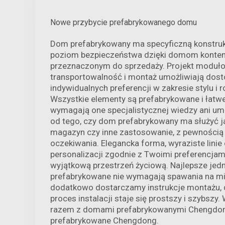
Nowe przybycie prefabrykowanego domu
Dom prefabrykowany ma specyficzną konstruk
poziom bezpieczeństwa dzięki domom kont
przeznaczonym do sprzedaży. Projekt moduło
transportowalność i montaż umożliwiają do
indywidualnych preferencji w zakresie stylu i
Wszystkie elementy są prefabrykowane i łatw
wymagają one specjalistycznej wiedzy ani umi
od tego, czy dom prefabrykowany ma służyć ja
magazyn czy inne zastosowanie, z pewnością 
oczekiwania. Elegancka forma, wyraziste lini
personalizacji zgodnie z Twoimi preferencja
wyjątkową przestrzeń życiową. Najlepsze jedn
prefabrykowane nie wymagają spawania na mi
dodatkowo dostarczamy instrukcje montażu, 
proces instalacji staje się prostszy i szybszy. 
razem z domami prefabrykowanymi Chengdo
prefabrykowane Chengdong.