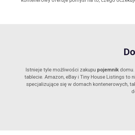
kontenerowy oferuje pomysł na to, czego oczeku
Do
Istnieje tyle możliwości zakupu
pojemnik
domu. 
tablecie. Amazon, eBay i Tiny House Listings to
specjalizujące się w domach kontenerowych, ta
d