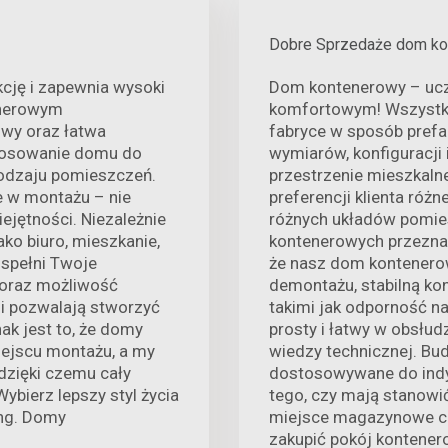
Dobre Sprzedaże dom ko
cję i zapewnia wysoki
Dom kontenerowy – uczy
enerowym
komfortowym! Wszystki
wy oraz łatwa
fabryce w sposób prefa
stosowanie domu do
wymiarów, konfiguracji
 rodzaju pomieszczeń.
przestrzenie mieszkaln
e w montażu – nie
preferencji klienta róż
ejętności. Niezależnie
różnych układów pomies
ko biuro, mieszkanie,
kontenerowych przeznac
spełni Twoje
że nasz dom kontenerow
e oraz możliwość
demontażu, stabilną ko
mi pozwalają stworzyć
takimi jak odporność na 
ak jest to, że domy
prosty i łatwy w obsłud
ejscu montażu, a my
wiedzy technicznej. B
dzięki czemu cały
dostosowywane do indyw
Wybierz lepszy styl życia
tego, czy mają stanowi
ng. Domy
miejsce magazynowe czy
zakupić pokój kontener