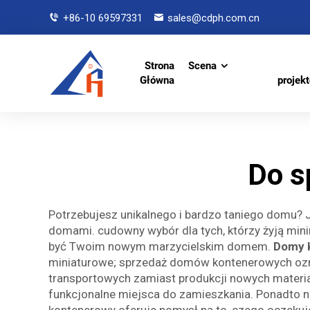
+86-10 69597331
sales@cdph.com.cn
Strona
Scena
Główna
projek
Do s
Potrzebujesz unikalnego i bardzo taniego domu? 
domami. cudowny wybór dla tych, którzy żyją min
być Twoim nowym marzycielskim domem.
Domy 
miniaturowe; sprzedaż domów kontenerowych oznac
transportowych zamiast produkcji nowych materi
funkcjonalne miejsca do zamieszkania. Ponadto 