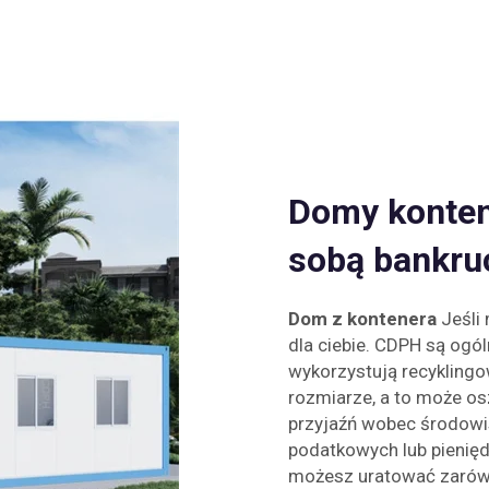
Domy konten
sobą bankru
Dom z kontenera
Jeśli
dla ciebie. CDPH są ogó
wykorzystują recyklingo
rozmiarze, a to może osz
przyjaźń wobec środowi
podatkowych lub pienięd
możesz uratować zarówno