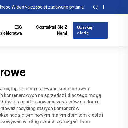
lności
Wideo
Najczęściej zadawane pytania
ESG
Skontaktuj Się Z
Uzyskaj
siębiorstwa
Nami
ofertę
erowe
Pamiętaj, że te są nazywane kontenerowymi
ach kontenerowych na sprzedaż i dlaczego mogą
et łatwiejsze niż kupowanie zestawów na domki
nieważ recykling starych kontenerów
 także nadaje tym nowym małym domkom ciepłe i
dostosowywać według swoich wymagań. Dom