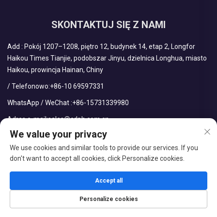
SKONTAKTUJ SIĘ Z NAMI
Add : Pokój 1207–1208, piętro 12, budynek 14, etap 2, Longfor
Haikou Times Tianjie, podobszar Jinyu, dzielnica Longhua, miasto
Haikou, prowincja Hainan, Chiny
/ Telefonowo:
+86-10 69597331
WhatsApp / WeChat :
+86-15731339980
Adres e-mail:
sales@cdph.com.cn
We value your privacy
We use cookies and similar tools to provide our services. If you
don't want to accept all cookies, click Personalize cookies.
Prawa autorskie © CDPH (Hainan) Company Limited. Wszelkie
prawa zastrzeżone.
Accept all
Blog
Polityka prywatności
Personalize cookies